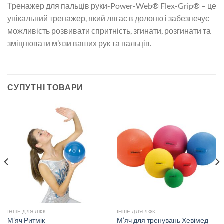
Тренажер для пальців руки-Power-Web® Flex-Grip® – це
унікальний тренажер, який лягає в долоню і забезпечує
можливість розвивати спритність, згинати, розгинати та
зміцнювати м’язи ваших рук та пальців.
СУПУТНІ ТОВАРИ
ІНШЕ ДЛЯ ЛФК
ІНШЕ ДЛЯ ЛФК
М’яч Ритмік
М’яч для тренувань Хевімед