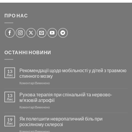
ПРО НАС
ОСТАННІ НОВИНИ
Рекомендації щодо мобільності у дітей з травмою
13
Лис
спинного мозку
до
Коментарі Вимкнено
Рекомендації
щодо
Рухова терапія при спінальній та нервово-
13
мобільності
Лис
м’язовій атрофії
у
до
Коментарі Вимкнено
дітей
Рухова
з
терапія
Як полегшити невропатичний біль при
травмою
19
при
спинного
Лис
розсіяному склерозі
спінальній
мозку
до
Коментарі Вимкнено
та