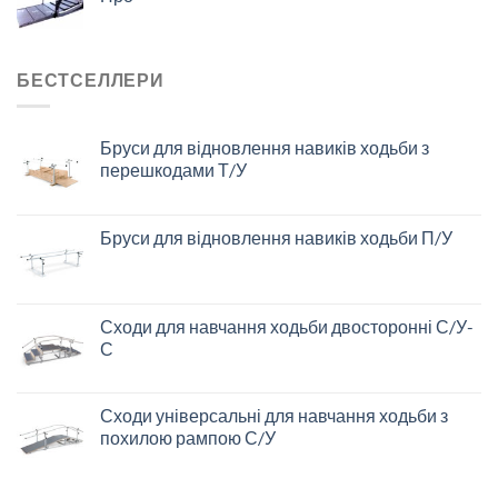
БЕСТСЕЛЛЕРИ
Бруси для відновлення навиків ходьби з
перешкодами Т/У
Бруси для відновлення навиків ходьби П/У
Сходи для навчання ходьби двосторонні С/У-
С
Сходи універсальні для навчання ходьби з
похилою рампою С/У