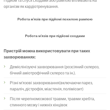
Підйом та спуск сходами або рампою впливають на
організм як кардіотренування.
Робота м’язів при підйомі похилою рампою
Робота м’язів при підйомі сходами
Пристрій можна використовувати при таких
захворюваннях:
Демієлінізуючі захворювання (розсіяний склероз,
бічний аміотрофічний склероз та ін.).
Різні м’язові захворювання(включаючи парез,
параліч, дістрофія, міастенія, поліміозит)
Після черепномозкової травми, травми хребта,
спинного мозку і нижніх кінцівок