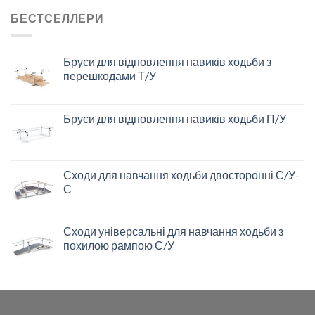
БЕСТСЕЛЛЕРИ
Бруси для відновлення навиків ходьби з
перешкодами Т/У
Бруси для відновлення навиків ходьби П/У
Сходи для навчання ходьби двосторонні С/У-
С
Сходи універсальні для навчання ходьби з
похилою рампою С/У