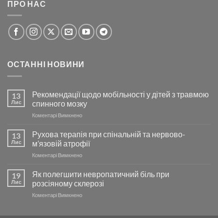
ПРО НАС
ОСТАННІ НОВИНИ
Рекомендації щодо мобільності у дітей з травмою
13
Лис
спинного мозку
до
Коментарі Вимкнено
Рекомендації
щодо
Рухова терапія при спінальній та нервово-
13
мобільності
Лис
м’язовій атрофії
у
до
Коментарі Вимкнено
дітей
Рухова
з
терапія
Як полегшити невропатичний біль при
травмою
19
при
спинного
Лис
розсіяному склерозі
спінальній
мозку
до
Коментарі Вимкнено
та
Як
нервово-
полегшити
м’язовій