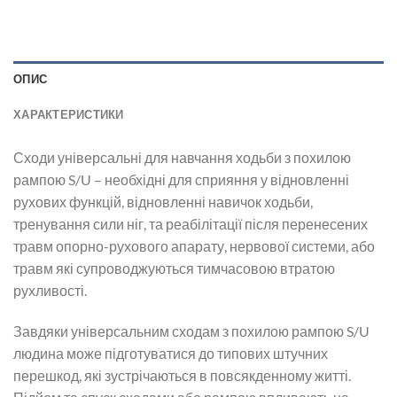
ОПИС
ХАРАКТЕРИСТИКИ
Сходи універсальні для навчання ходьби з похилою
рампою S/U – необхідні для сприяння у відновленні
рухових функцій, відновленні навичок ходьби,
тренування сили ніг, та реабілітації після перенесених
травм опорно-рухового апарату, нервової системи, або
травм які супроводжуються тимчасовою втратою
рухливості.
Завдяки універсальним сходам з похилою рампою S/U
людина може підготуватися до типових штучних
перешкод, які зустрічаються в повсякденному житті.