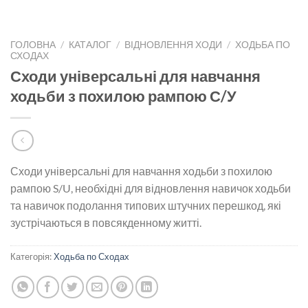
ГОЛОВНА
/
КАТАЛОГ
/
ВІДНОВЛЕННЯ ХОДИ
/
ХОДЬБА ПО
СХОДАХ
Сходи універсальні для навчання
ходьби з похилою рампою С/У
Сходи універсальні для навчання ходьби з похилою
рампою S/U, необхідні для відновлення навичок ходьби
та навичок подолання типових штучних перешкод, які
зустрічаються в повсякденному житті.
Категорія:
Ходьба по Сходах