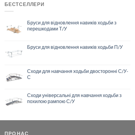
БЕСТСЕЛЛЕРИ
Бруси для відновлення навиків ходьби з
перешкодами Т/У
Бруси для відновлення навиків ходьби П/У
Сходи для навчання ходьби двосторонні С/У-
С
Сходи універсальні для навчання ходьби з
похилою рампою С/У
ПРО НАС