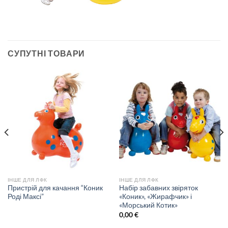
СУПУТНІ ТОВАРИ
ІНШЕ ДЛЯ ЛФК
ІНШЕ ДЛЯ ЛФК
Пристрій для качання “Коник
Набір забавних звіряток
Роді Максі”
«Коник», «Жирафчик» і
«Морський Котик»
0,00
€