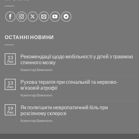
ОСТАННІ НОВИНИ
Рекомендації щодо мобільності у дітей з травмою
13
Лис
спинного мозку
до
Коментарі Вимкнено
Рекомендації
щодо
Рухова терапія при спінальній та нервово-
13
мобільності
Лис
м’язовій атрофії
у
до
Коментарі Вимкнено
дітей
Рухова
з
терапія
Як полегшити невропатичний біль при
травмою
19
при
спинного
Лис
розсіяному склерозі
спінальній
мозку
до
Коментарі Вимкнено
та
Як
нервово-
полегшити
м’язовій
невропатичний
атрофії