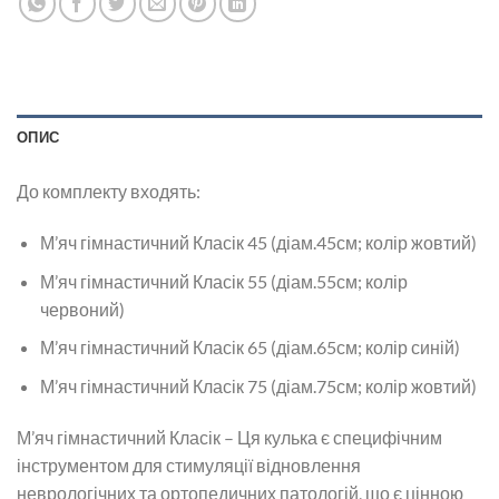
ОПИС
До комплекту входять:
М’яч гімнастичний Класік 45 (діам.45см; колір жовтий)
М’яч гімнастичний Класік 55 (діам.55см; колір
червоний)
М’яч гімнастичний Класік 65 (діам.65см; колір синій)
М’яч гімнастичний Класік 75 (діам.75см; колір жовтий)
М’яч гімнастичний Класік – Ця кулька є специфічним
інструментом для стимуляції відновлення
неврологічних та ортопедичних патологій, що є цінною