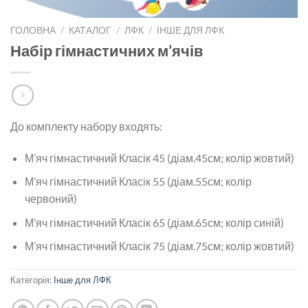
ГОЛОВНА
/
КАТАЛОГ
/
ЛФК
/
ІНШЕ ДЛЯ ЛФК
Набір гімнастичних м’ячів
До комплекту набору входять:
М’яч гімнастичний Класік 45 (діам.45см; колір жовтий)
М’яч гімнастичний Класік 55 (діам.55см; колір
червоний)
М’яч гімнастичний Класік 65 (діам.65см; колір синій)
М’яч гімнастичний Класік 75 (діам.75см; колір жовтий)
Категорія:
Інше для ЛФК