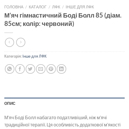
ГОЛОВНА
/
КАТАЛОГ
/
ЛФК
/
ІНШЕ ДЛЯ ЛФК
М’яч гімнастичний Боді Болл 85 (діам.
85см; колір: червоний)
Категорія:
Інше для ЛФК
ОПИС
М’яч Боді Болл набагато податливіший, ніж м’ячі
традиційної терапії. Ця особливість додаткової м’якості