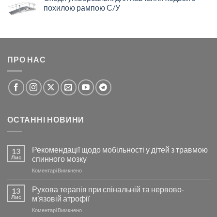
похилою рампою С/У
ПРО НАС
ОСТАННІ НОВИНИ
Рекомендації щодо мобільності у дітей з травмою
13
Лис
спинного мозку
до
Коментарі Вимкнено
Рекомендації
щодо
Рухова терапія при спінальній та нервово-
13
мобільності
Лис
м’язовій атрофії
у
до
Коментарі Вимкнено
дітей