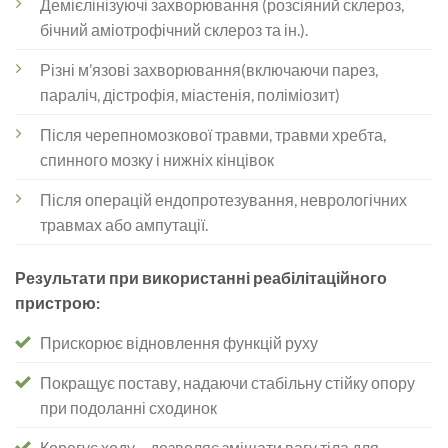
Демієлінізуючі захворювання (розсіяний склероз,
бічний аміотрофічний склероз та ін.).
Різні м’язові захворювання(включаючи парез,
параліч, дістрофія, міастенія, поліміозит)
Після черепномозкової травми, травми хребта,
спинного мозку і нижніх кінцівок
Після операцій ендопротезування, неврологічних
травмах або ампутації.
Результати при використанні реабілітаційного
пристрою:
Прискорює відновлення функцій руху
Покращує поставу, надаючи стабільну стійку опору
при подоланні сходинок
Корегує ходу – дозволяє зміщати вагу тіла для