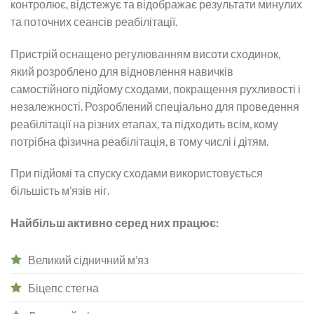
контролює, відстежує та відображає результати минулих
та поточних сеансів реабілітації.
Пристрій оснащено регулюванням висоти сходинок,
який розроблено для відновлення навичків
самостійного підйому сходами, покращення рухливості і
незалежності. Розроблений спеціально для проведення
реабілітації на різних етапах, та підходить всім, кому
потрібна фізична реабілітація, в тому числі і дітям.
При підйомі та спуску сходами використовується
більшість м’язів ніг.
Найбільш активно серед них працює:
Великий сідничний м’яз
Біцепс стегна