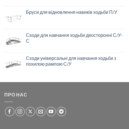
Бруси для відновлення навиків ходьби П/У
Сходи для навчання ходьби двосторонні С/У-
С
Сходи універсальні для навчання ходьби з
похилою рампою С/У
ПРО НАС