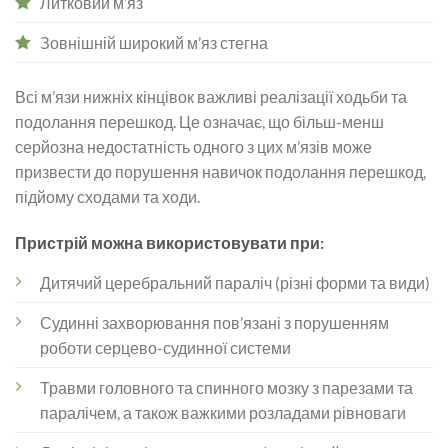
Литковий м’яз
Зовнішній широкий м’яз стегна
Всі м’язи нижніх кінцівок важливі реалізації ходьби та
подолання перешкод. Це означає, що більш-менш
серйозна недостатність одного з цих м’язів може
призвести до порушення навичок подолання перешкод,
підйому сходами та ходи.
Пристрій можна використовувати при:
Дитячий церебральний параліч (різні форми та види)
Судинні захворювання пов’язані з порушенням
роботи серцево-судинної системи
Травми головного та спинного мозку з парезами та
паралічем, а також важкими розладами рівноваги