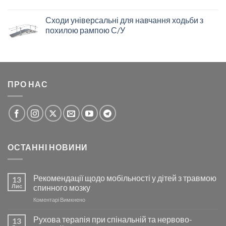
Сходи універсальні для навчання ходьби з
похилою рампою С/У
ПРО НАС
ОСТАННІ НОВИНИ
Рекомендації щодо мобільності у дітей з травмою
13
Лис
спинного мозку
до
Коментарі Вимкнено
Рекомендації
щодо
Рухова терапія при спінальній та нервово-
13
мобільності