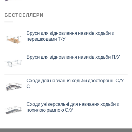
БЕСТСЕЛЛЕРИ
Бруси для відновлення навиків ходьби з
перешкодами Т/У
Бруси для відновлення навиків ходьби П/У
Сходи для навчання ходьби двосторонні С/У-
С
Сходи універсальні для навчання ходьби з
похилою рампою С/У