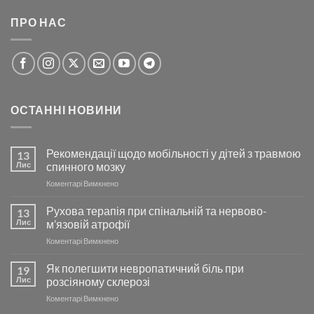
ПРО НАС
ОСТАННІ НОВИНИ
Рекомендації щодо мобільності у дітей з травмою
13
Лис
спинного мозку
до
Коментарі Вимкнено
Рекомендації
щодо
Рухова терапія при спінальній та нервово-
13
мобільності
Лис
м’язовій атрофії
у
до
Коментарі Вимкнено
дітей
Рухова
з
терапія
Як полегшити невропатичний біль при
травмою
19
при
спинного
Лис
розсіяному склерозі
спінальній
мозку
до
Коментарі Вимкнено
та
Як
нервово-