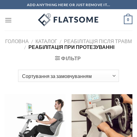
Skip
ADD ANYTHING HERE OR JUST REMOVE IT...
to
content
0
ГОЛОВНА
/
КАТАЛОГ
/
РЕАБІЛІТАЦІЯ ПІСЛЯ ТРАВМ
/
РЕАБІЛІТАЦІЯ ПРИ ПРОТЕЗУВАННІ
ФІЛЬТР