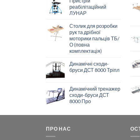
Пристрій
реабілітаційний
ЛУНАР
Столик для розробки
рук та дрібної
моторики пальців ТБ/
О (повна
комплектація)
Динамічні сходи-
бруси ДСТ 8000 Тріпл
Динамічний тренажер
сходи-бруси ДСТ
8000 Про
ПРО НАС
ОС