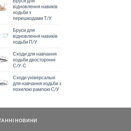
Бруси для
відновлення навиків
ходьби з
перешкодами Т/У
Бруси для
відновлення навиків
ходьби П/У
Сходи для навчання
ходьби двосторонні
С/У-С
Сходи універсальні
для навчання ходьби з
похилою рампою С/У
ТАННІ НОВИНИ