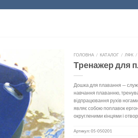
ГОЛОВНА
/
КАТАЛОГ
/
ЛФК
/
Тренажер для 
Дошка для плавання — служ
навчання плаванню, тренув
відпрацювання рухів ногами 
являє собою поплавок ерго
округленими кінцями і отвор
Артикул:
05-050201