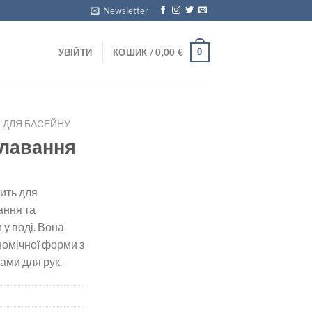
Newsletter
0
УВІЙТИ
КОШИК /
0,00
€
ДЛЯ БАСЕЙНУ
плавання
ить для
ання та
у воді. Вона
номічної форми з
ами для рук.