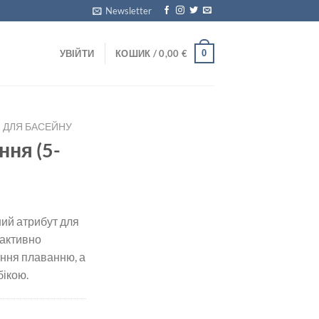
Newsletter
0
УВІЙТИ
КОШИК /
0,00
€
ДЛЯ БАСЕЙНУ
ння (5-
ий атрибут для
 активно
ння плаванню, а
бікою.