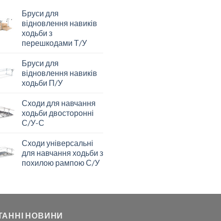
Бруси для
відновлення навиків
ходьби з
перешкодами Т/У
Бруси для
відновлення навиків
ходьби П/У
Сходи для навчання
ходьби двосторонні
С/У-С
Сходи універсальні
для навчання ходьби з
похилою рампою С/У
ТАННІ НОВИНИ