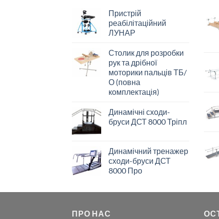
Пристрій
реабілітаційний
ЛУНАР
Столик для розробки
рук та дрібної
моторики пальців ТБ/
О (повна
комплектація)
Динамічні сходи-
бруси ДСТ 8000 Тріпл
Динамічний тренажер
сходи-бруси ДСТ
8000 Про
ПРО НАС
ОС