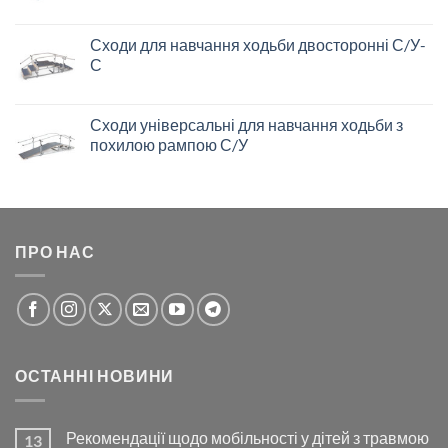
Сходи для навчання ходьби двосторонні С/У-
С
Сходи універсальні для навчання ходьби з
похилою рампою С/У
ПРО НАС
ОСТАННІ НОВИНИ
Рекомендації щодо мобільності у дітей з травмою
13