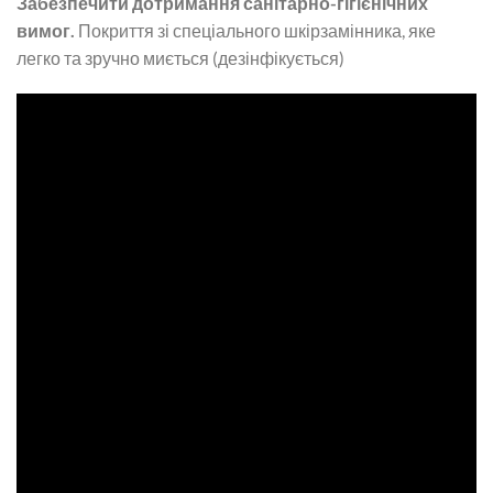
Забезпечити дотримання санітарно-гігієнічних
вимог.
Покриття зі спеціального шкірзамінника, яке
легко та зручно миється (дезінфікується)