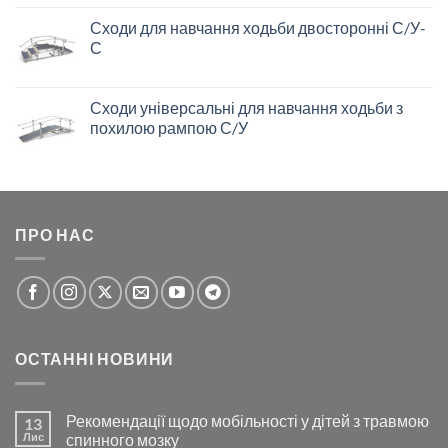
Сходи для навчання ходьби двосторонні С/У-
С
Сходи універсальні для навчання ходьби з
похилою рампою С/У
ПРО НАС
ОСТАННІ НОВИНИ
Рекомендації щодо мобільності у дітей з травмою
13
Лис
спинного мозку