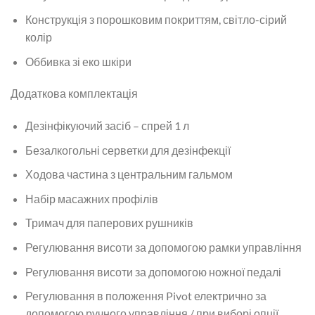
Конструкція з порошковим покриттям, світло-сірий
колір
Оббивка зі еко шкіри
Додаткова комплектація
Дезінфікуючий засіб – спрей 1 л
Безалкогольні серветки для дезінфекції
Ходова частина з центральним гальмом
Набір масажних профілів
Тримач для паперових рушників
Регулювання висоти за допомогою рамки управління
Регулювання висоти за допомогою ножної педалі
Регулювання в положення Pivot електрично за
допомогою ручного управління / при виборі опції