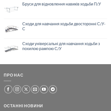
Бруси для відновлення навиків ходьби П/У
Сходи для навчання ходьби двосторонні С/У-
С
Сходи універсальні для навчання ходьби з
похилою рампою С/У
ПРО НАС
ОСТАННІ НОВИНИ