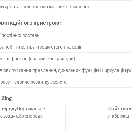
 хребта, спинного мозку і нижніх кінцівок
білітаційного пристрою:
 постійної постави
запобігти контрактурам стегон та колін
 і рефлексів (спазми, контрактури)
човипускання, травлення, дихальних функцій і циркуляції кр
розу – сприяє розвитку скелета
 Zing
спереду
Вертикальне
Стійка ко
ю ззаду або спереду
стабілізац