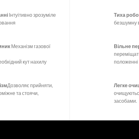
анні
Інтуітивно зрозуміле
Тиха робо
лювання
безшумну 
мник
Механізм газової
Вільне п
переміщат
еобхідний кут нахилу
положенні
ізм
Дозволяє прийняти,
Легке оч
міжне та стоячи,
очищуютьс
засобами.