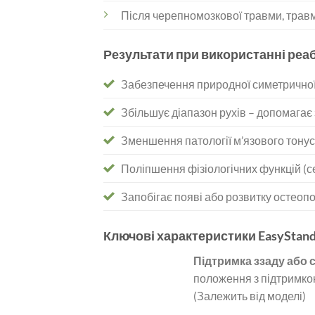
Після черепномозкової травми, травми
Результати при використанні реа
Забезпечення природної симетричної
Збільшує діапазон рухів – допомагає 
Зменшення патології м’язового тонусу
Поліпшення фізіологічних функцій (се
Запобігає появі або розвитку остеопо
Ключові характеристики EasyStand
Підтримка ззаду або 
положення з підтримко
(Залежить від моделі)