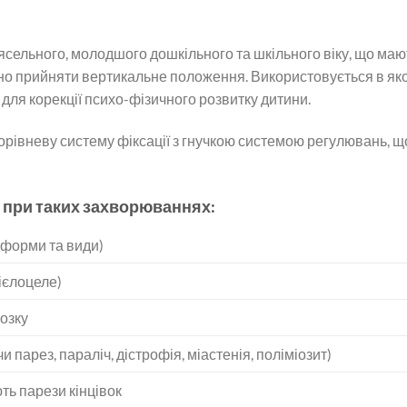
й ясельного, молодшого дошкільного та шкільного віку, що м
йно прийняти вертикальне положення. Використовується в яко
для корекції психо-фізичного розвитку дитини.
орівневу систему фіксації з гнучкою системою регулювань, щ
 при таких захворюваннях:
 форми та види)
ієлоцеле)
озку
парез, параліч, дістрофія, міастенія, поліміозит)
ь парези кінцівок