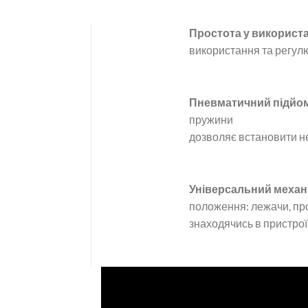
Простота у використ
використання та регу
Пневматичний підйо
пружини
дозволяє встановити н
Універсальний механ
положення: лежачи, про
знаходячись в пристрої