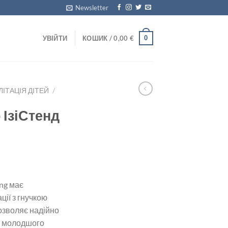
Newsletter
0
УВІЙТИ
КОШИК /
0,00
€
ЛІТАЦІЯ ДІТЕЙ
/
 ІзіСтенд
ng має
ції з гнучкою
озволяє надійно
, молодшого