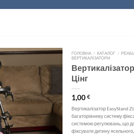
ГОЛОВНА
/
КАТАЛОГ
/
РЕАБІ
ВЕРТИКАЛІЗАТОРИ
Вертикалізатор
Цінг
1,00
€
Вертикалізатор EasyStand Zi
багаторівневу систему фікса
системою регулювань, що д
фіксувати дитину ясельного