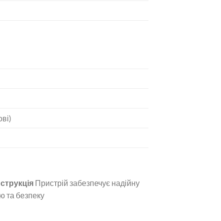
ові)
нструкція
Пристрій забезпечує надійну
ію та безпеку