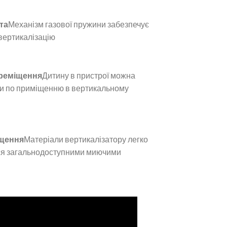
та
Механізм газової пружини забезпечує
вертикалізацію
ереміщення
Дитину в пристрої можна
и по приміщенню в вертикальному
ищення
Матеріали вертикалізатору легко
я загальнодоступними миючими