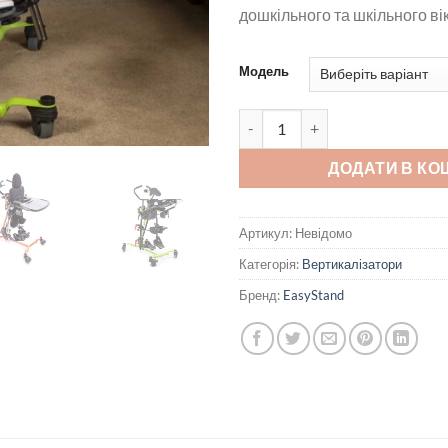
дошкільного та шкільного вік
Модель
Вертикалізатор ІзіСтенд Цінг 
ДОДАТИ В КО
Артикул:
Невідомо
Категорія:
Вертикалізатори
Бренд:
EasyStand