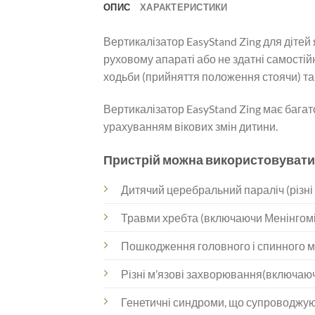
ОПИС
ХАРАКТЕРИСТИКИ
Вертикалізатор EasyStand Zing для діте
руховому апараті або не здатні самості
ходьби (прийняття положення стоячи) та 
Вертикалізатор EasyStand Zing має багат
урахуванням вікових змін дитини.
Пристрій можна використовувати
Дитячий церебральний параліч (різні
Травми хребта (включаючи Менінгом
Пошкодження головного і спинного м
Різні м’язові захворювання(включаючи 
Генетичні синдроми, що супроводжуют