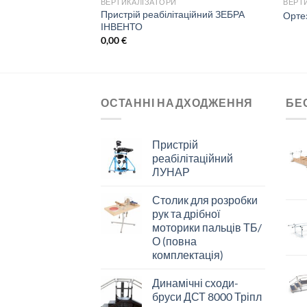
ВЕРТИКАЛІЗАТОРИ
ВЕРТ
аційний КОТИК ІІ
Пристрій реабілітаційний ЗЕБРА
Ортез
ІНВЕНТО
0,00
€
ОСТАННІ НАДХОДЖЕННЯ
БЕ
Пристрій
реабілітаційний
ЛУНАР
Столик для розробки
рук та дрібної
моторики пальців ТБ/
О (повна
комплектація)
Динамічні сходи-
бруси ДСТ 8000 Тріпл