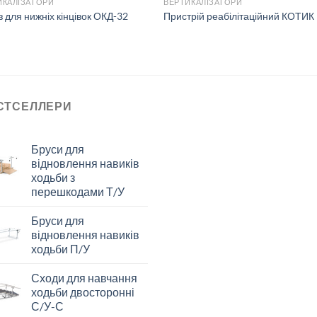
ИКАЛІЗАТОРИ
ВЕРТИКАЛІЗАТОРИ
 для нижніх кінцівок ОКД-32
Пристрій реабілітаційний КОТИК 
СТСЕЛЛЕРИ
Бруси для
відновлення навиків
ходьби з
перешкодами Т/У
Бруси для
відновлення навиків
ходьби П/У
Сходи для навчання
ходьби двосторонні
С/У-С