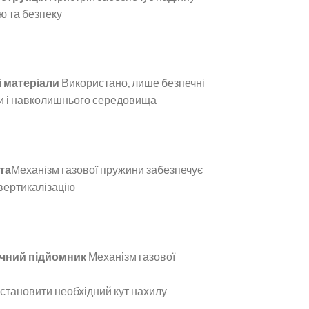
ію та безпеку
і матеріали
Використано, лише безпечні
и і навколишнього середовища
та
Механізм газової пружини забезпечує
вертикалізацію
чний підйомник
Механізм газової
становити необхідний кут нахилу