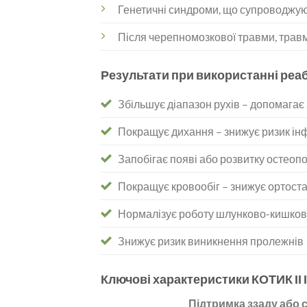
Генетичні синдроми, що супроводжуют
Після черепномозкової травми, травми
Результати при використанні реа
Збільшує діапазон рухів – допомагає 
Покращує дихання – знижує ризик ін
Запобігає появі або розвитку остеопо
Покращує кровообіг – знижує ортоста
Нормалізує роботу шлунково-кишков
Знижує ризик виникнення пролежнів
Ключові характеристики КОТИК ІІ
Підтримка ззаду або 