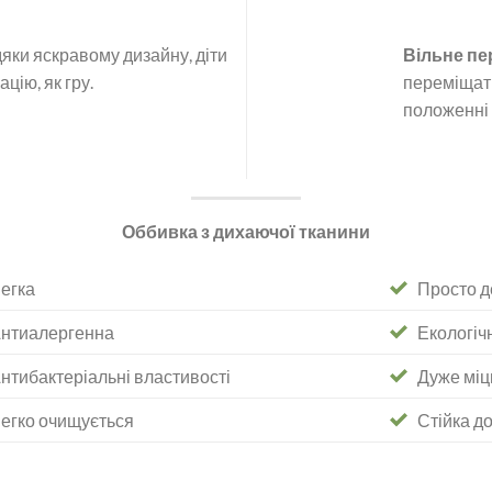
яки яскравому дизайну, діти
Вільне п
цію, як гру.
переміщат
положенні
Оббивка з дихаючої тканини
егка
Просто д
нтиалергенна
Екологіч
нтибактеріальні властивості
Дуже міц
егко очищується
Стійка д