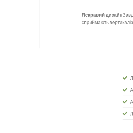
Яскравий дизайн
Завд
сприймають вертикаліза
Л
А
А
Л