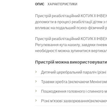
ОПИС
ХАРАКТЕРИСТИКИ
Пристрій реабілітаційний КОТИК ІІ ІНВЕ
допомогти в процесі реабілітації дітям 
впливає на подальший психо-фізичний р
Пристрій реабілітаційний КОТИК ІІ ІНВ
Регулювання кута нахилу, завдяки пневм
необхідності можна зупинитися вертикал
Пристрій можна використовувати
Дитячий церебральний параліч (різні
Травми хребта (включаючи Менінгом
Пошкодження головного і спинного м
Різні м’язові захворювання(включаючи 