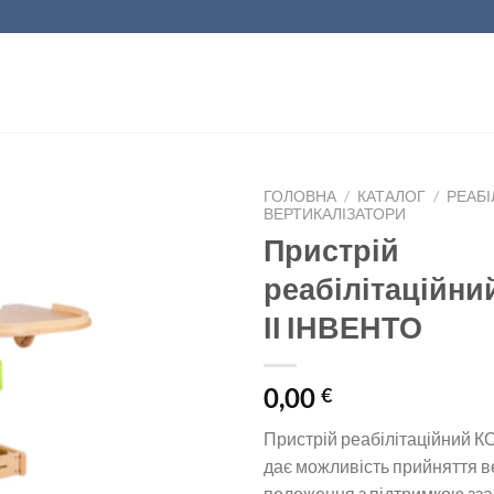
ГОЛОВНА
/
КАТАЛОГ
/
РЕАБІ
ВЕРТИКАЛІЗАТОРИ
Пристрій
реабілітаційни
ІІ ІНВЕНТО
0,00
€
Пристрій реабілітаційний К
дає можливість прийняття 
положення з підтримкою зза