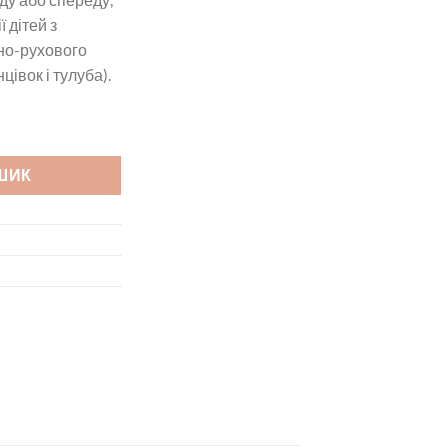
 дітей з
но-рухового
цівок і тулуба).
ИК ІІ ІНВЕНТО кількість
ШИК