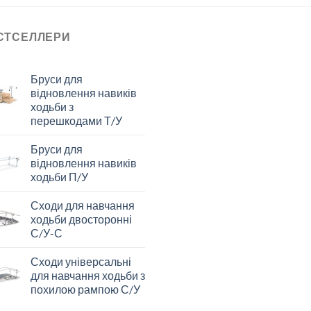
СТСЕЛЛЕРИ
Бруси для
відновлення навиків
ходьби з
перешкодами Т/У
Бруси для
відновлення навиків
ходьби П/У
Сходи для навчання
ходьби двосторонні
С/У-С
Сходи універсальні
для навчання ходьби з
похилою рампою С/У