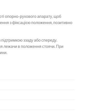
оті опорно-рухового апарату, щоб
оження з фіксацією положення, позитивно
підтримкою ззаду або спереду.
ня лежачи в положення стоячи. При
ини.