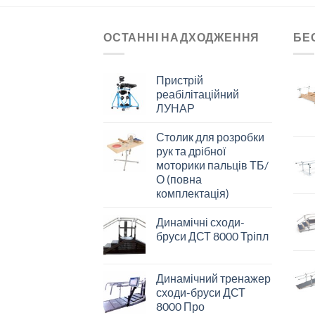
ОСТАННІ НАДХОДЖЕННЯ
БЕ
Пристрій
реабілітаційний
ЛУНАР
Столик для розробки
рук та дрібної
моторики пальців ТБ/
О (повна
комплектація)
Динамічні сходи-
бруси ДСТ 8000 Тріпл
Динамічний тренажер
сходи-бруси ДСТ
8000 Про