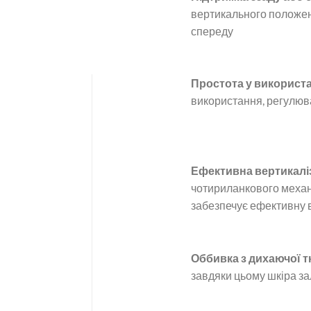
вертикального положен
спереду
Простота у використ
використання, регулюв
Ефективна вертикалі
чотириланкового механ
забезпечує ефективну в
Оббивка з дихаючої 
завдяки цьому шкіра з