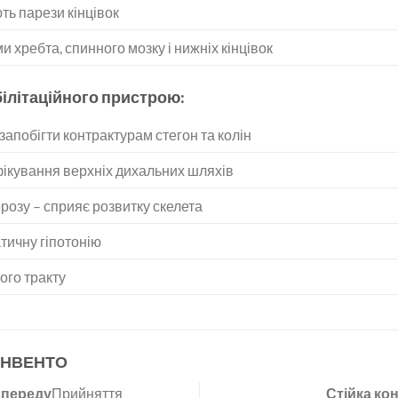
ь парези кінцівок
 хребта, спинного мозку і нижніх кінцівок
білітаційного пристрою:
запобігти контрактурам стегон та колін
фікування верхніх дихальних шляхів
розу – сприяє розвитку скелета
тичну гіпотонію
ого тракту
 ІНВЕНТО
спереду
Прийняття
Стійка ко