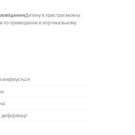
ереміщення
Дитину в пристрої можна
и по приміщенню в вертикальному
езінфікується
на
на
о деформації