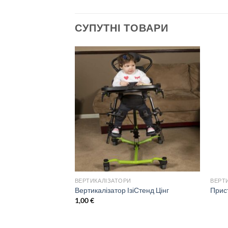
СУПУТНІ ТОВАРИ
ВЕРТИКАЛІЗАТОРИ
ВЕРТ
дичний NOOK
Вертикалізатор ІзіСтенд Цінг
Прис
1,00
€