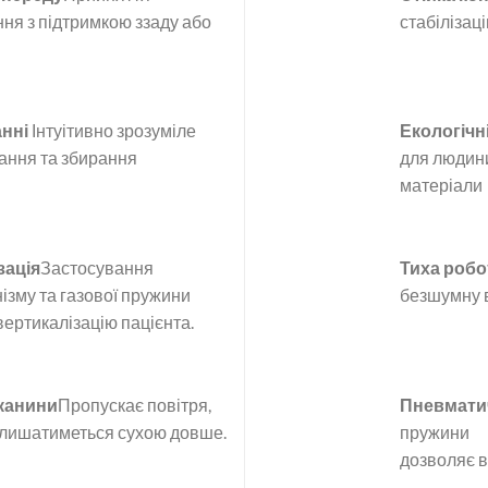
ня з підтримкою ззаду або
стабілізац
анні
Інтуітивно зрозуміле
Екологічн
ання та збирання
для людин
матеріали
зація
Застосування
Тиха робо
ізму та газової пружини
безшумну 
ертикалізацію пацієнта.
тканини
Пропускає повітря,
Пневмати
алишатиметься сухою довше.
пружини
дозволяє в