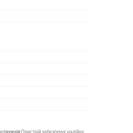
нструкція
Пристрій забезпечує надійну