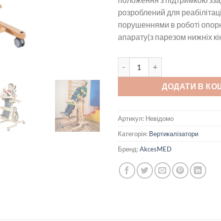
розроблений для реабілітації
порушеннями в роботі опор
апарату(з парезом нижніх кін
Пристрій реабілітаційний КОТ
ДОДАТИ В КО
Артикул:
Невідомо
Категорія:
Вертикалізатори
Бренд:
AkcesMED