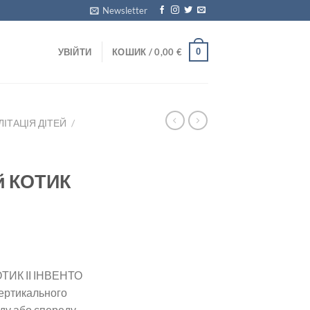
Newsletter
0
УВІЙТИ
КОШИК /
0,00
€
ЛІТАЦІЯ ДІТЕЙ
/
й КОТИК
ОТИК ІІ ІНВЕНТО
вертикального
ду або спереду,