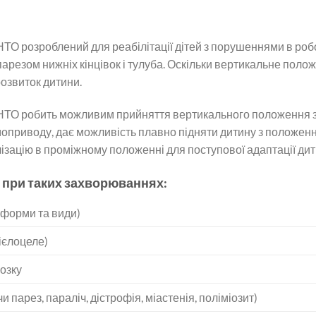
НТО розроблений для реабілітації дітей з порушеннями в роб
з парезом нижніх кінцівок і тулуба. Оскільки вертикальне пол
озвиток дитини.
ЕНТО робить можливим прийняття вертикального положення з 
оприводу, дає можливість плавно підняти дитину з положен
ізацію в проміжному положенні для поступової адаптації дит
 при таких захворюваннях:
 форми та види)
ієлоцеле)
озку
парез, параліч, дістрофія, міастенія, поліміозит)