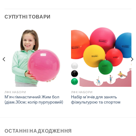
СУПУТНІ ТОВАРИ
ЛФК НАБОРИ
ЛФК НАБОРИ
М’яч гімнастичний Жим бол
Набір м’ячів для занять
(діам.30см; колір пурпуровий)
фізкультурою та спортом
ОСТАННІ НАДХОДЖЕННЯ