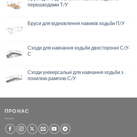
перешкодами Т/У
Бруси для відновлення навиків ходьби П/У
Сходи для навчання ходьби двосторонні С/У-
С
Сходи універсальні для навчання ходьби з
похилою рампою С/У
ПРО НАС