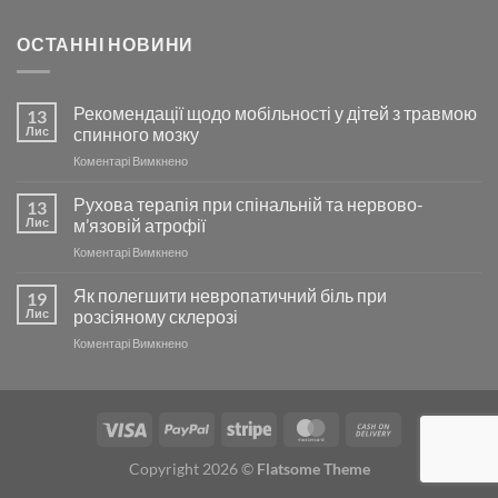
ОСТАННІ НОВИНИ
Рекомендації щодо мобільності у дітей з травмою
13
Лис
спинного мозку
до
Коментарі Вимкнено
Рекомендації
щодо
Рухова терапія при спінальній та нервово-
13
мобільності
Лис
м’язовій атрофії
у
до
Коментарі Вимкнено
дітей
Рухова
з
терапія
Як полегшити невропатичний біль при
травмою
19
при
спинного
Лис
розсіяному склерозі
спінальній
мозку
до
Коментарі Вимкнено
та
Як
нервово-
полегшити
м’язовій
невропатичний
атрофії
біль
при
розсіяному
Copyright 2026 ©
Flatsome Theme
склерозі