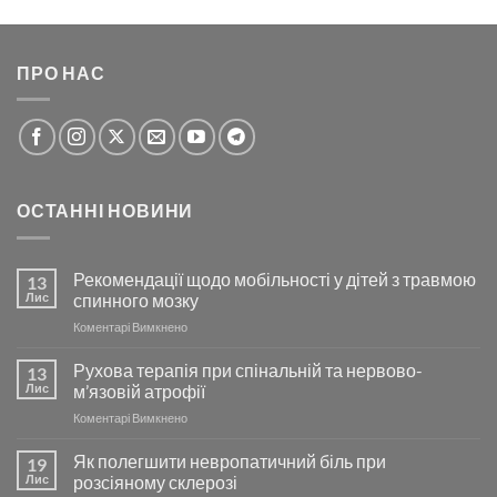
ПРО НАС
ОСТАННІ НОВИНИ
Рекомендації щодо мобільності у дітей з травмою
13
Лис
спинного мозку
до
Коментарі Вимкнено
Рекомендації
щодо
Рухова терапія при спінальній та нервово-
13
мобільності
Лис
м’язовій атрофії
у
до
Коментарі Вимкнено
дітей
Рухова
з
терапія
Як полегшити невропатичний біль при
травмою
19
при
спинного
Лис
розсіяному склерозі
спінальній
мозку