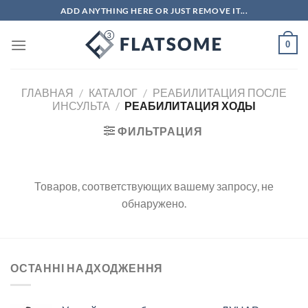
Skip
ADD ANYTHING HERE OR JUST REMOVE IT...
to
content
0
ГЛАВНАЯ
/
КАТАЛОГ
/
РЕАБИЛИТАЦИЯ ПОСЛЕ
ИНСУЛЬТА
/
РЕАБИЛИТАЦИЯ ХОДЫ
ФИЛЬТРАЦИЯ
Товаров, соответствующих вашему запросу, не
обнаружено.
ОСТАННІ НАДХОДЖЕННЯ