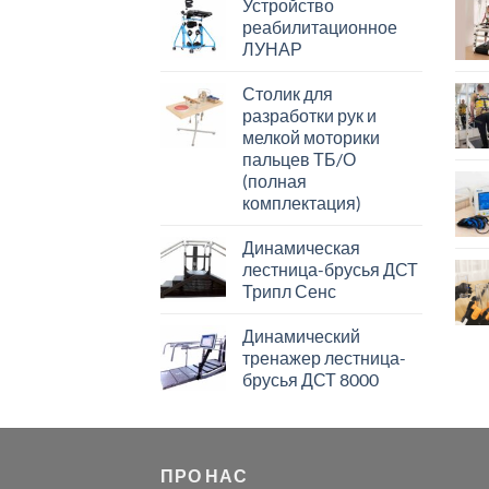
Устройство
реабилитационное
ЛУНАР
Столик для
разработки рук и
мелкой моторики
пальцев ТБ/О
(полная
комплектация)
Динамическая
лестница-брусья ДСТ
Трипл Сенс
Динамический
тренажер лестница-
брусья ДСТ 8000
ПРО НАС