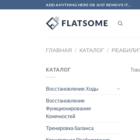
Skip
ADD ANYTHING HERE OR JUST REMOVE IT...
to
content
ГЛАВНАЯ
/
КАТАЛОГ
/
РЕАБИЛИ
КАТАЛОГ
Тов
Восстановление Ходы
Восстановление
Функционирования
Конечностей
Тренировка баланса
Когнитивная Реабилитация