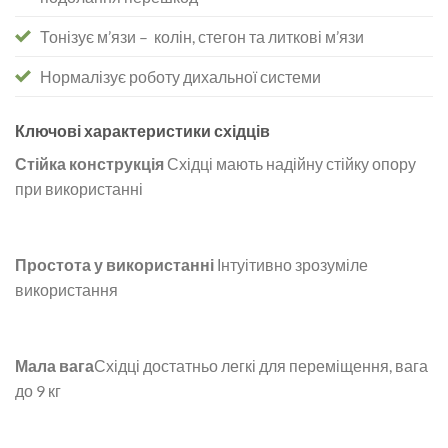
Тонізує м’язи – колін, стегон та литкові м’язи
Нормалізує роботу дихальної системи
Ключові характеристики східців
Стійка конструкція
Східці мають надійну стійку опору
при використанні
Простота у використанні
Інтуітивно зрозуміле
використання
Мала вага
Східці достатньо легкі для переміщення, вага
до 9 кг