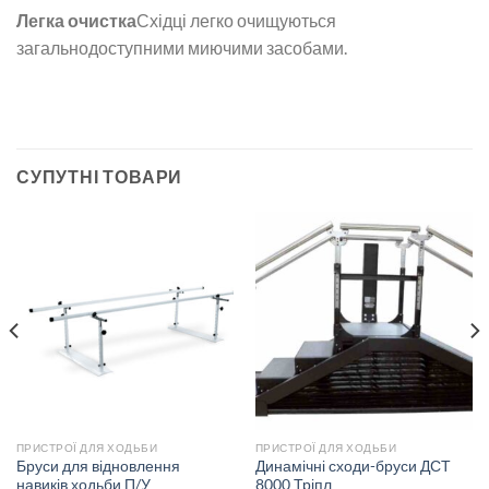
Легка очистка
Східці легко очищуються
загальнодоступними миючими засобами.
СУПУТНІ ТОВАРИ
ПРИСТРОЇ ДЛЯ ХОДЬБИ
ПРИСТРОЇ ДЛЯ ХОДЬБИ
Бруси для відновлення
Динамічні сходи-бруси ДСТ
навиків ходьби П/У
8000 Тріпл