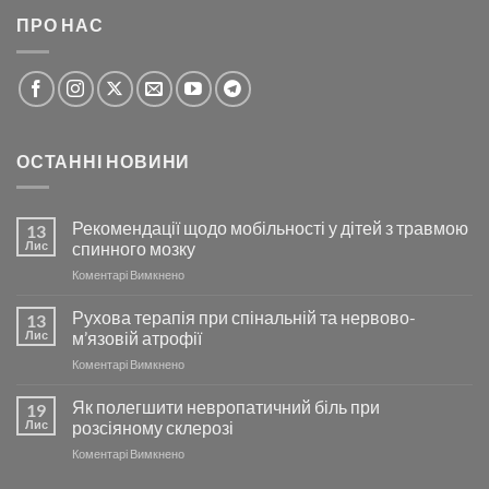
ПРО НАС
ОСТАННІ НОВИНИ
Рекомендації щодо мобільності у дітей з травмою
13
Лис
спинного мозку
до
Коментарі Вимкнено
Рекомендації
щодо
Рухова терапія при спінальній та нервово-
13
мобільності
Лис
м’язовій атрофії
у
до
Коментарі Вимкнено
дітей
Рухова
з
терапія
Як полегшити невропатичний біль при
травмою
19
при
спинного
Лис
розсіяному склерозі
спінальній
мозку
до
Коментарі Вимкнено
та
Як
нервово-