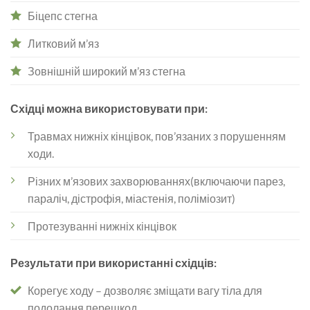
Біцепс стегна
Литковий м’яз
Зовнішній широкий м’яз стегна
Східці можна використовувати при:
Травмах нижніх кінцівок, пов’язаних з порушенням
ходи.
Різних м’язових захворюваннях(включаючи парез,
параліч, дістрофія, міастенія, поліміозит)
Протезуванні нижніх кінцівок
Результати при використанні східців:
Корегує ходу – дозволяє зміщати вагу тіла для
подолання перешкод