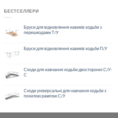
БЕСТСЕЛЛЕРИ
Бруси для відновлення навиків ходьби з
перешкодами Т/У
Бруси для відновлення навиків ходьби П/У
Сходи для навчання ходьби двосторонні С/У-
С
Сходи універсальні для навчання ходьби з
похилою рампою С/У