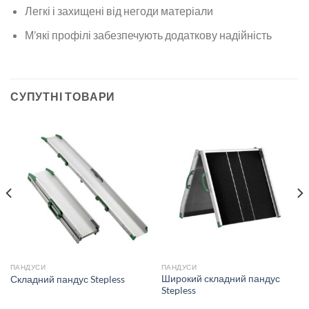
Легкі і захищені від негоди матеріали
М’які профілі забезпечують додаткову надійність
СУПУТНІ ТОВАРИ
ПАНДУСИ
ПАНДУСИ
Широкий складний пандус
Складний пандус Stepless
Stepless