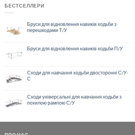
БЕСТСЕЛЛЕРИ
Бруси для відновлення навиків ходьби з
перешкодами Т/У
Бруси для відновлення навиків ходьби П/У
Сходи для навчання ходьби двосторонні С/У-
С
Сходи універсальні для навчання ходьби з
похилою рампою С/У
ПРО НАС