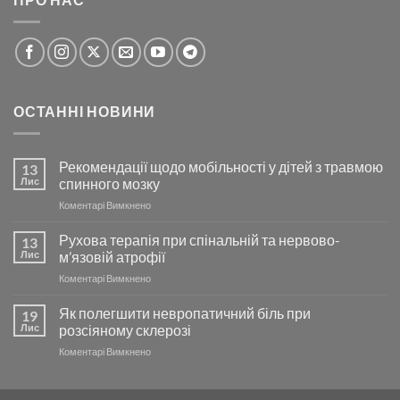
ОСТАННІ НОВИНИ
Рекомендації щодо мобільності у дітей з травмою
13
Лис
спинного мозку
до
Коментарі Вимкнено
Рекомендації
щодо
Рухова терапія при спінальній та нервово-
13
мобільності
Лис
м’язовій атрофії
у
до
Коментарі Вимкнено
дітей
Рухова
з
терапія
Як полегшити невропатичний біль при
травмою
19
при
спинного
Лис
розсіяному склерозі
спінальній
мозку
до
Коментарі Вимкнено
та
Як
нервово-
полегшити
м’язовій
невропатичний
атрофії