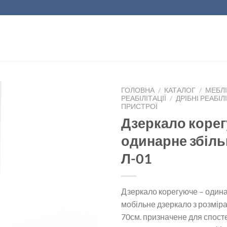
ГОЛОВНА
/
КАТАЛОГ
/
МЕБЛІ
РЕАБІЛІТАЦІЇ
/
ДРІБНІ РЕАБІЛ
ПРИСТРОЇ
Дзеркало корег
одинарне збіл
Л-01
Дзеркало корегуюче – одина
мобільне дзеркало з розмір
70см. призначене для спост