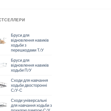
СТСЕЛЛЕРИ
Бруси для
відновлення навиків
ходьби з
перешкодами Т/У
Бруси для
відновлення навиків
ходьби П/У
Сходи для навчання
ходьби двосторонні
С/У-С
Сходи універсальні
для навчання ходьби з
похилою рампою С/У