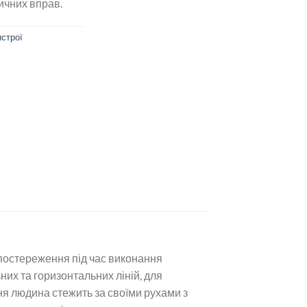
ичних вправ.
истрої
спостереження під час виконання
их та горизонтальних ліній, для
я людина стежить за своїми рухами з