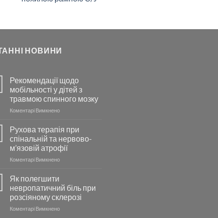
ТАННІ НОВИНИ
Рекомендації щодо
мобільності у дітей з
травмою спинного мозку
до
Коментарі Вимкнено
Рекомендації
щодо
Рухова терапія при
мобільності
спінальній та нервово-
у
м’язовій атрофії
дітей
до
Коментарі Вимкнено
з
Рухова
травмою
терапія
спинного
Як полегшити
при
мозку
невропатичний біль при
спінальній
розсіяному склерозі
та
до
Коментарі Вимкнено
нервово-
Як
м’язовій