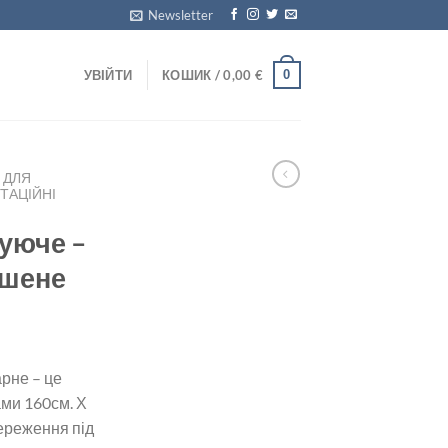
Newsletter
0
УВІЙТИ
КОШИК /
0,00
€
 ДЛЯ
ІТАЦІЙНІ
уюче –
ьшене
рне – це
ами 160см. Х
ереження під