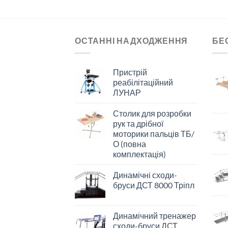
ОСТАННІ НАДХОДЖЕННЯ
БЕ
Пристрій
реабілітаційний
ЛУНАР
Столик для розробки
рук та дрібної
моторики пальців ТБ/
О (повна
комплектація)
Динамічні сходи-
бруси ДСТ 8000 Тріпл
Динамічний тренажер
сходи-бруси ДСТ