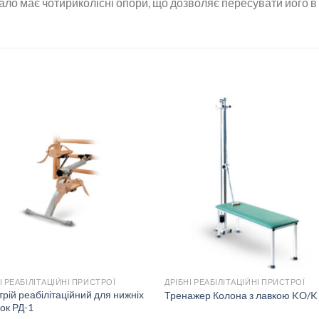
ало має чотириколісні опори, що дозволяє пересувати його 
І РЕАБІЛІТАЦІЙНІ ПРИСТРОЇ
ДРІБНІ РЕАБІЛІТАЦІЙНІ ПРИСТРОЇ
рій реабілітаційний для нижніх
Тренажер Колона з лавкою KO/K
вок РД-1