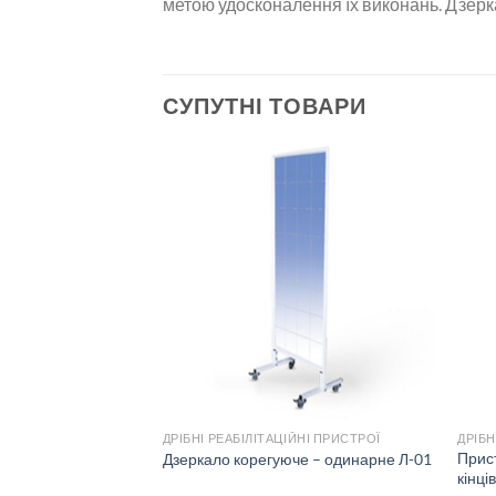
метою удосконалення їх виконань. Дзерк
СУПУТНІ ТОВАРИ
ЙНІ ПРИСТРОЇ
ДРІБНІ РЕАБІЛІТАЦІЙНІ ПРИСТРОЇ
ДРІБН
йне для колінного
Прист
Дзеркало корегуюче – одинарне Л-01
кінці