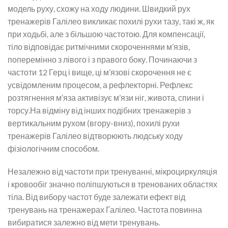
модель руху, схожу на ходу людини. Швидкий рух
тренажерів Галілео викликає похилі рухи тазу, такі ж, як
при ходьбі, але з більшою частотою. Для компенсації,
тіло відповідає ритмічними скороченнями м’язів,
поперемінно з лівого і з правого боку. Починаючи з
частоти 12 Герц і вище, ці м’язові скорочення не є
усвідомленим процесом, а рефлекторні. Рефлекс
розтягнення м’яза активізує м’язи ніг, живота, спини і
торсу.На відміну від інших подібних тренажерів з
вертикальним рухом (вгору-вниз), похилі рухи
тренажерів Галілео відтворюють людську ходу
фізіологічним способом.
Незалежно від частоти при тренуванні, мікроциркуляція
і кровообіг значно поліпшуються в тренованих областях
тіла. Від вибору частот буде залежати ефект від
тренувань на тренажерах Галілео. Частота повинна
вибиратися залежно від мети тренувань.