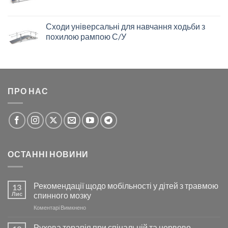
Сходи універсальні для навчання ходьби з
похилою рампою С/У
ПРО НАС
ОСТАННІ НОВИНИ
Рекомендації щодо мобільності у дітей з травмою
13
Лис
спинного мозку
до
Коментарі Вимкнено
Рекомендації
щодо
Рухова терапія при спінальній та нервово-