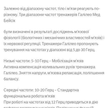
Залежно від діапазону частот, тіло і м’язи реагують по-
різному. Три діапазони частот тренажерів Галілео Мед
Бейсік
були визначені в результаті досліджень м’язової
фізіології (біологічних і механічних властивостей м’язів) і
їх нервової регуляції. Тренажери Галілео пропонують
тренування на частотах у діапазоні від 5 до 30 Герц.
Низькі частоти: 5-10 Герц – Мобілізація м’язів
Активна компенсація коливальних рухів тренажера
Галілео. Зняття напруги, м’язова релаксація, поліпшення
балансу.
Середні частоти: 10-20 Герц – Стандартна
функціональна робота м’язів
При роботі на частотах від 12 Герц приводиться в дію
рефлекс розтягування м’язів. Поліпшення функцій