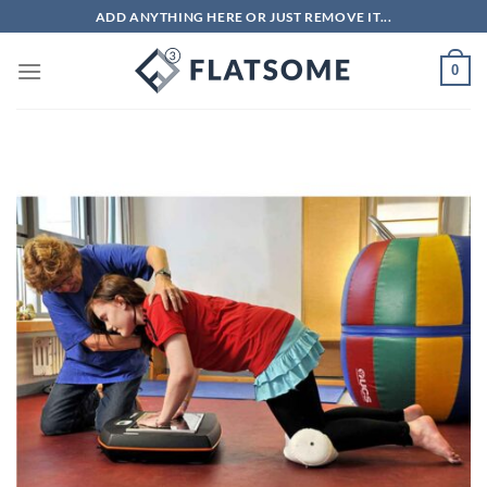
Skip
ADD ANYTHING HERE OR JUST REMOVE IT...
to
content
0