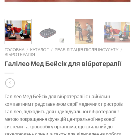
ГОЛОВНА
/
КАТАЛОГ
/
РЕАБІЛІТАЦІЯ ПІСЛЯ ІНСУЛЬТУ
/
ВІБРОТЕРАПІЯ
Галілео Мед Бейсік для вібротерапії
Галілео Мед Бейсік для вібротерапії є найбільш
компактним представником серії медичних пристроїв
Галілео, підходить для індивідуальної вібротерапіі з
метою покращення функцій центральної нервової
системи та кровообігу організма, що схильний до
захворювань спини, а також для відновлення роботи