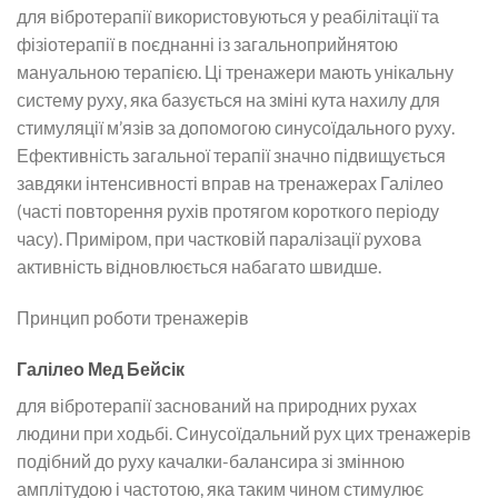
для вібротерапії використовуються у реабілітації та
фізіотерапії в поєднанні із загальноприйнятою
мануальною терапією. Ці тренажери мають унікальну
систему руху, яка базується на зміні кута нахилу для
стимуляції м’язів за допомогою синусоїдального руху.
Ефективність загальної терапії значно підвищується
завдяки інтенсивності вправ на тренажерах Галілео
(часті повторення рухів протягом короткого періоду
часу). Приміром, при частковій паралізації рухова
активність відновлюється набагато швидше.
Принцип роботи тренажерів
Галілео Мед Бейсік
для вібротерапії заснований на природних рухах
людини при ходьбі. Синусоїдальний рух цих тренажерів
подібний до руху качалки-балансира зі змінною
амплітудою і частотою, яка таким чином стимулює