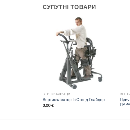
СУПУТНІ ТОВАРИ
ВЕРТИКАЛІЗАЦІЯ
ВЕРТ
Прист
таційний ПАРАПІОН
Вертикалізатор ІзіСтенд Глайдер
ПАР
0,00
€