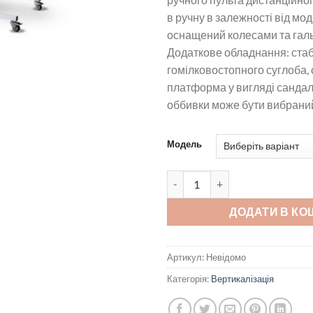
в ручну в залежності від мод
оснащений колесами та гал
Додаткове обладнання: стабі
гомілковостопного суглоба, 
платформа у вигляді сандалі
оббивки може бути вибрани
Модель
Стіл-вертикалізатор з регулюв
ДОДАТИ В КО
Артикул:
Невідомо
Категорія:
Вертикалізація