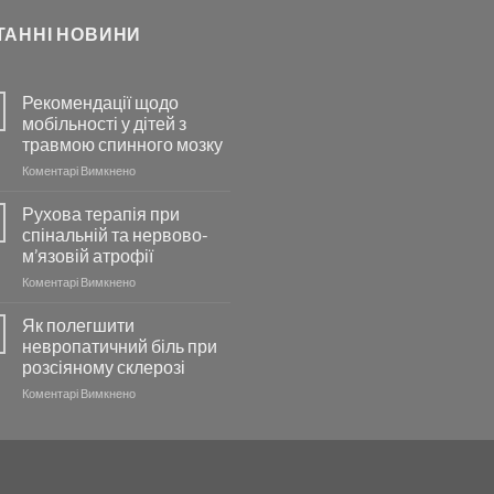
ТАННІ НОВИНИ
Рекомендації щодо
мобільності у дітей з
травмою спинного мозку
до
Коментарі Вимкнено
Рекомендації
щодо
Рухова терапія при
мобільності
спінальній та нервово-
у
м’язовій атрофії
дітей
до
Коментарі Вимкнено
з
Рухова
травмою
терапія
спинного
Як полегшити
при
мозку
невропатичний біль при
спінальній
розсіяному склерозі
та
до
Коментарі Вимкнено
нервово-
Як
м’язовій
полегшити
атрофії
невропатичний
біль
при