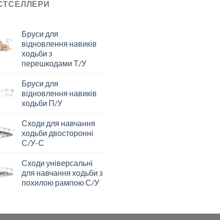
СТСЕЛЛЕРИ
Бруси для
відновлення навиків
ходьби з
перешкодами Т/У
Бруси для
відновлення навиків
ходьби П/У
Сходи для навчання
ходьби двосторонні
С/У-С
Сходи універсальні
для навчання ходьби з
похилою рампою С/У