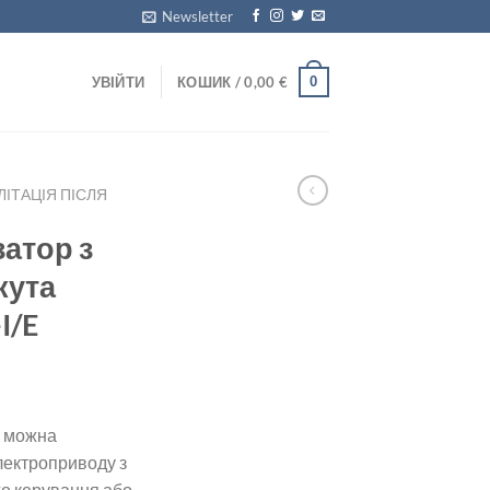
Newsletter
0
УВІЙТИ
КОШИК /
0,00
€
ЛІТАЦІЯ ПІСЛЯ
затор з
кута
I/E
і можна
лектроприводу з
го керування або