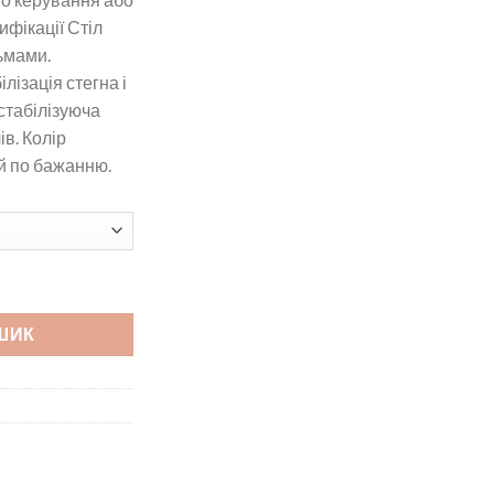
ифікації Стіл
ьмами.
лізація стегна і
стабілізуюча
в. Колір
й по бажанню.
анням кута нахилу СП-I СП-I/E кількість
ШИК