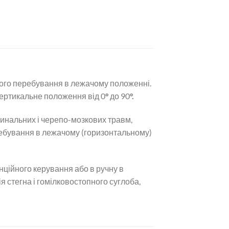
лого перебування в лежачому положенні.
вертикальне положення від 0
°
до 90
°.
пинальних і черепо-мозкових травм,
ребування в лежачому (горизонтальному)
нційного керування або в ручну в
 стегна і гомілковостопного суглоба,