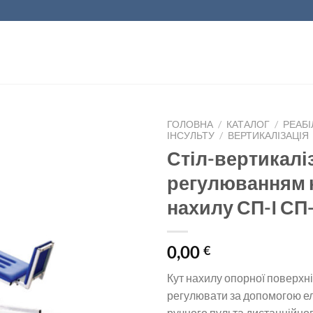
ГОЛОВНА
/
КАТАЛОГ
/
РЕАБІ
ІНСУЛЬТУ
/
ВЕРТИКАЛІЗАЦІЯ
Стіл-вертикалі
регулюванням 
нахилу СП-I СП-
0,00
€
Кут нахилу опорної поверхн
регулювати за допомогою е
ручного пульта дистанційно