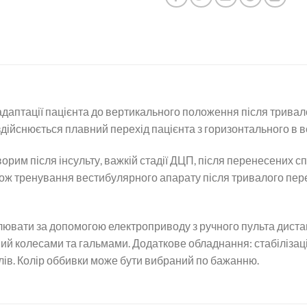
даптації пацієнта до вертикального положення після трива
здійснюється плавний перехід пацієнта з горизонтального в 
рим після інсульту, важкій стадії ДЦП, після перенесених с
кож тренування вестибулярного апарату після тривалого пе
лювати за допомогою електроприводу з ручного пульта диста
ий колесами та гальмами. Додаткове обладнання: стабілізація
лів. Колір оббивки може бути вибраний по бажанню.