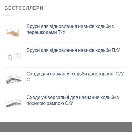
БЕСТСЕЛЛЕРИ
Бруси для відновлення навиків ходьби з
перешкодами Т/У
Бруси для відновлення навиків ходьби П/У
Сходи для навчання ходьби двосторонні С/У-
С
Сходи універсальні для навчання ходьби з
похилою рампою С/У