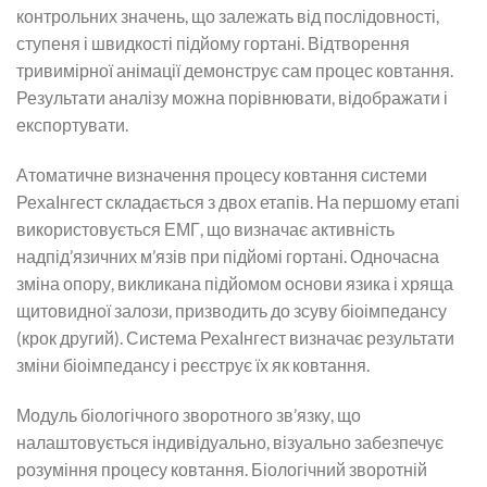
контрольних значень, що залежать від послідовності,
ступеня і швидкості підйому гортані. Відтворення
тривимірної анімації демонструє сам процес ковтання.
Результати аналізу можна порівнювати, відображати і
експортувати.
Атоматичне визначення процесу ковтання системи
РехаІнгест складається з двох етапів. На першому етапі
використовується ЕМГ, що визначає активність
надпід’язичних м’язів при підйомі гортані. Одночасна
зміна опору, викликана підйомом основи язика і хряща
щитовидної залози, призводить до зсуву біоімпедансу
(крок другий). Система РехаІнгест визначає результати
зміни біоімпедансу і реєструє їх як ковтання.
Модуль біологічного зворотного зв’язку, що
налаштовується індивідуально, візуально забезпечує
розуміння процесу ковтання. Біологічний зворотній