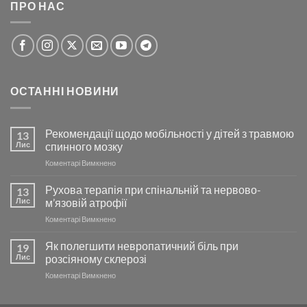
ПРО НАС
ОСТАННІ НОВИНИ
Рекомендації щодо мобільності у дітей з травмою
13
Лис
спинного мозку
до
Коментарі Вимкнено
Рекомендації
щодо
Рухова терапія при спінальній та нервово-
13
мобільності
Лис
м’язовій атрофії
у
до
Коментарі Вимкнено
дітей
Рухова
з
терапія
Як полегшити невропатичний біль при
травмою
19
при
спинного
Лис
розсіяному склерозі
спінальній
мозку
до
Коментарі Вимкнено
та
Як
нервово-
полегшити
м’язовій