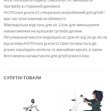
протребу в сторонній допомозі.
MOTOmed gracile12 спеціально розроблений для дітей і
має наступні важливі особливості:
Міжпедальна відстань для ніг 12см-для зменьшення
навантаження на кульшові суглоби дитини.
Регулювання висоти педальної осі для ніг від 26 до 46 см
від основи.MOTOmed gracile12 пристосовується до
різних інвалідних колясок та звичайних крісел, а також
його можна налаштувати для дітей різного віку.
СУПУТНІ ТОВАРИ