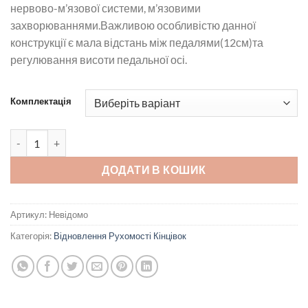
нервово-м’язової системи, м’язовими
захворюваннями.Важливою особливістю данної
конструкції є мала відстань між педалями(12см)та
регулювання висоти педальної осі.
Комплектація
Пристрій для реабілітації MOTOmed gracile12 кількість
ДОДАТИ В КОШИК
Артикул:
Невідомо
Категорія:
Відновлення Рухомості Кінцівок