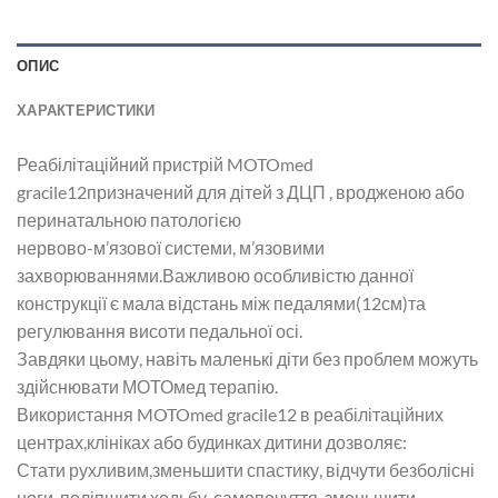
ОПИС
ХАРАКТЕРИСТИКИ
Реабілітаційний пристрій MOTOmed
gracile12призначений для дітей з ДЦП , вродженою або
перинатальною патологією
нервово-м’язової системи, м’язовими
захворюваннями.Важливою особливістю данної
конструкції є мала відстань між педалями(12см)та
регулювання висоти педальної осі.
Завдяки цьому, навіть маленькі діти без проблем можуть
здійснювати МОТОмед терапію.
Використання MOTOmed gracile12 в реабілітаційних
центрах,клініках або будинках дитини дозволяє:
Стати рухливим,зменьшити спастику, відчути безболісні
ноги, поліпшити ходьбу, самопочуття, зменьшити