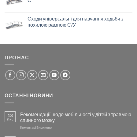
С
Сходи універсальні для навчання ходьби з
похилою рампою С/У
ПРО НАС
ОСТАННІ НОВИНИ
Рекомендації щодо мобільності у дітей з травмою
13
Лис
спинного мозку
до
Коментарі Вимкнено
Рекомендації