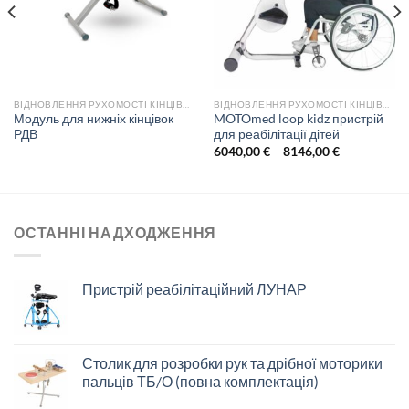
ВІДНОВЛЕННЯ РУХОМОСТІ КІНЦІВОК
ВІДНОВЛЕННЯ РУХОМОСТІ КІНЦІВОК
Модуль для нижніх кінцівок
MOTOmed loop kidz пристрій
РДВ
для реабілітації дітей
Price
6040,00
€
–
8146,00
€
range:
6040,00 €
through
8146,00 €
ОСТАННІ НАДХОДЖЕННЯ
Пристрій реабілітаційний ЛУНАР
Столик для розробки рук та дрібної моторики
пальців ТБ/О (повна комплектація)