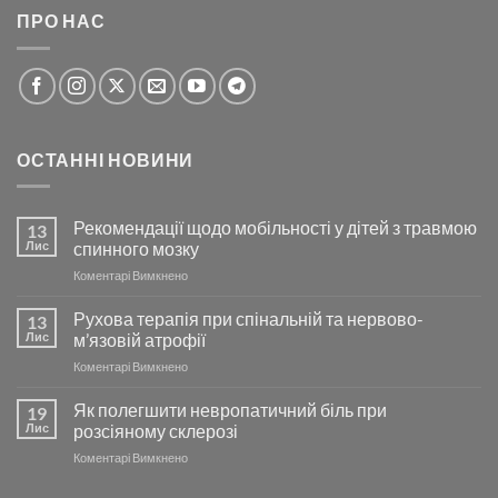
ПРО НАС
ОСТАННІ НОВИНИ
Рекомендації щодо мобільності у дітей з травмою
13
Лис
спинного мозку
до
Коментарі Вимкнено
Рекомендації
щодо
Рухова терапія при спінальній та нервово-
13
мобільності
Лис
м’язовій атрофії
у
до
Коментарі Вимкнено
дітей
Рухова
з
терапія
Як полегшити невропатичний біль при
травмою
19
при
спинного
Лис
розсіяному склерозі
спінальній
мозку
до
Коментарі Вимкнено
та
Як
нервово-
полегшити
м’язовій