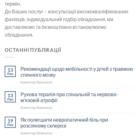
термін.
До Ваших послуг – консультації висококваліфікованих
фахівців, індивідуальний підбір обладнання, ми
доставляємо та безкоштовно встановлюємо
обладнання.
ОСТАННІ ПУБЛІКАЦІЇ
Рекомендації щодо мобільності у дітей з травмою
13
Лис
спинного мозку
до
Коментарі Вимкнено
Рекомендації
щодо
Рухова терапія при спінальній та нервово-
13
мобільності
Лис
м’язовій атрофії
у
до
Коментарі Вимкнено
дітей
Рухова
з
терапія
Як полегшити невропатичний біль при
травмою
19
при
спинного
Лис
розсіяному склерозі
спінальній
мозку
до
Коментарі Вимкнено
та
Як
нервово-