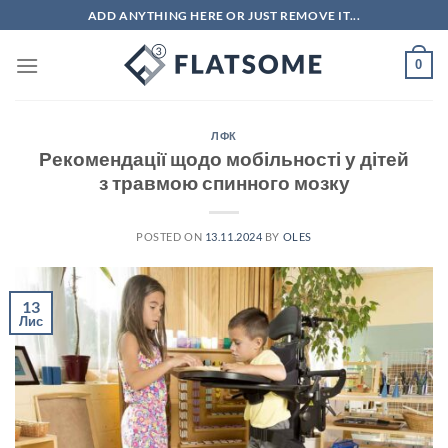
Skip
ADD ANYTHING HERE OR JUST REMOVE IT...
to
content
0
ЛФК
Рекомендації щодо мобільності у дітей
з травмою спинного мозку
POSTED ON
13.11.2024
BY
OLES
13
Лис