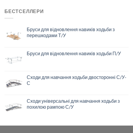
БЕСТСЕЛЛЕРИ
Бруси для відновлення навиків ходьби з
перешкодами Т/У
Бруси для відновлення навиків ходьби П/У
Сходи для навчання ходьби двосторонні С/У-
С
Сходи універсальні для навчання ходьби з
похилою рампою С/У