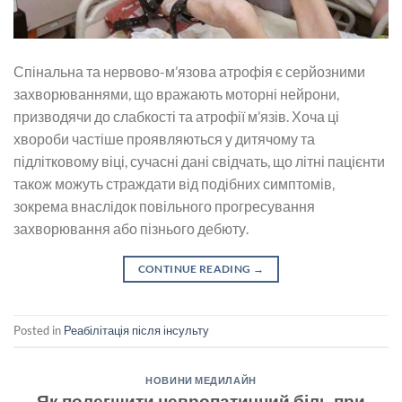
Спінальна та нервово-м’язова атрофія є серйозними
захворюваннями, що вражають моторні нейрони,
призводячи до слабкості та атрофії м’язів. Хоча ці
хвороби частіше проявляються у дитячому та
підлітковому віці, сучасні дані свідчать, що літні пацієнти
також можуть страждати від подібних симптомів,
зокрема внаслідок повільного прогресування
захворювання або пізнього дебюту.
CONTINUE READING
→
Posted in
Реабілітація після інсульту
НОВИНИ МЕДИЛАЙН
Як полегшити невропатичний біль при