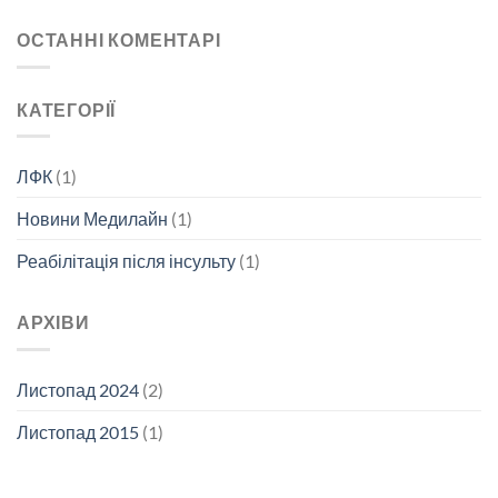
полегшити
м’язовій
невропатичний
ОСТАННІ КОМЕНТАРІ
атрофії
біль
при
розсіяному
КАТЕГОРІЇ
склерозі
ЛФК
(1)
Новини Медилайн
(1)
Реабілітація після інсульту
(1)
АРХІВИ
Листопад 2024
(2)
Листопад 2015
(1)