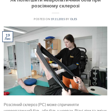
розсіяному склерозі
POSTED ON
19.11.2015
BY
OLES
19
Лис
Розсіяний склероз (РС) може спричиняти
невропатичний біль, або біль у нервах. Різні ліки та зміни