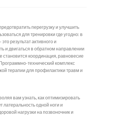
предотвратить перегрузку и улучшить
зоваться для тренировки где угодно: в
это результат активного и
ть и двигаться в обратном направлении
е становится координация, равновесие
е Программно-технический комплекс
ской терапии для профилактики травм и
оляя вам узнать, как оптимизировать
т латеральность одной ноги и
доровой нагрузки на позвоночник и