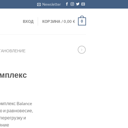
Newsletter
0
ВХОД
КОРЗИНА /
0,00
€
ТАНОВЛЕНИЕ
омплекс
мплекс Balance
ю и равновесие,
перегрузку и
яние