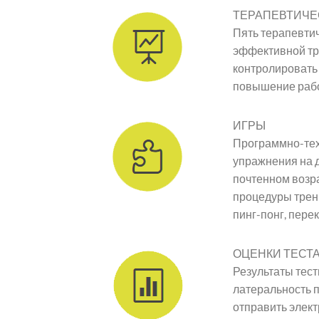
ТЕРАПЕВТИЧЕ
Пять терапевтич
эффективной тр
контролировать 
повышение рабо
ИГРЫ
Программно-техн
упражнения на д
почтенном возра
процедуры трен
пинг-понг, пере
ОЦЕНКИ ТЕСТ
Результаты тес
латеральность п
отправить элект