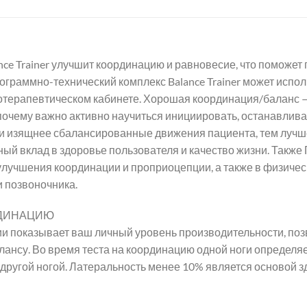
ce Trainer улучшит координацию и равновесие, что поможет 
граммно-технический комплекс Balance Trainer может исполь
отерапевтическом кабинете. Хорошая координация/баланс — 
почему важно активно научиться инициировать, останавлива
и изящнее сбалансированные движения пациента, тем лучш
ьный вклад в здоровье пользователя и качество жизни. Такж
 улучшения координации и проприоцепции, а также в физиче
и позвоночника.
РДИНАЦИЮ
и показывает ваш личный уровень производительности, позв
лансу. Во время теста на координацию одной ноги определяе
 другой ногой. Латеральность менее 10% является основой з