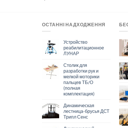
ОСТАННІ НАДХОДЖЕННЯ
БЕ
Устройство
реабилитационное
ЛУНАР
Столик для
разработки рук и
мелкой моторики
пальцев ТБ/О
(полная
комплектация)
Динамическая
лестница-брусья ДСТ
Трипл Сенс