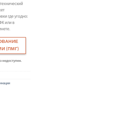
технический
жет
вки где угодно:
ФК или в
нете.
ОВАНИЕ
И (ПМГ)
аз недоступен.
инации