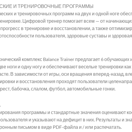
СКИЕ И ТРЕНИРОВОЧНЫЕ ПРОГРАММЫ
еских и тренировочных программ на двух и одной ноге обес
енировке. Цифровой тренер помогает всем — от начинающих
прогресс в тренировке и восстановлении, а также оптимизир
тоспособности пользователя, здоровые суставы и здоровая
ический комплекс Balance Trainer предлагает 6 обучающих и
ве ноги и одну ногу и обеспечивают веселые тренировки как 
сте. В зависимости от игры, оси вращения вперед-назад, в
ировки и восстановления проходят пользователи целенапр
крест, бабочка, слалом, футбол, автомобильные гонки.
А
тирования программы и стандартные значения оценивают ко
ользователя и указывают на дефицит в них. Результаты и зн
ронным письмом в виде PDF-файла и / или распечатать.