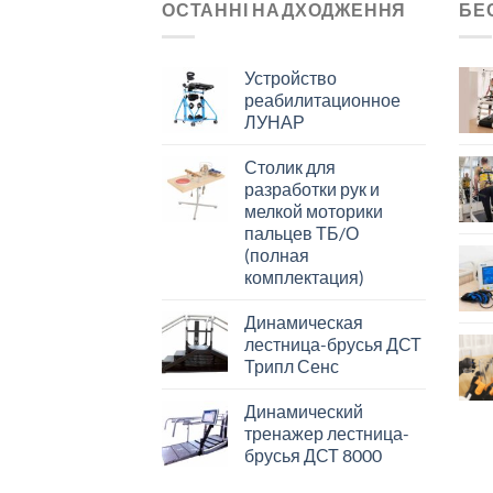
ОСТАННІ НАДХОДЖЕННЯ
БЕ
Устройство
реабилитационное
ЛУНАР
Столик для
разработки рук и
мелкой моторики
пальцев ТБ/О
(полная
комплектация)
Динамическая
лестница-брусья ДСТ
Трипл Сенс
Динамический
тренажер лестница-
брусья ДСТ 8000