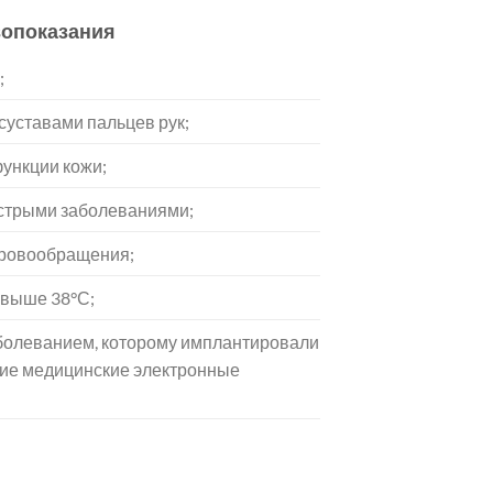
опоказания
;
суставами пальцев рук;
ункции кожи;
стрыми заболеваниями;
кровообращения;
 выше 38°С;
болеванием, которому имплантировали
гие медицинские электронные