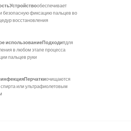
остьУстройство
обеспечивает
и безопасную фиксацию пальцев во
цедур восстановления
ое использованиеПодходит
для
ления в любом этапе процесса
ции пальцев руки
езинфекцияПерчатки
очищаются
 спирта или ультрафиолетовым
м