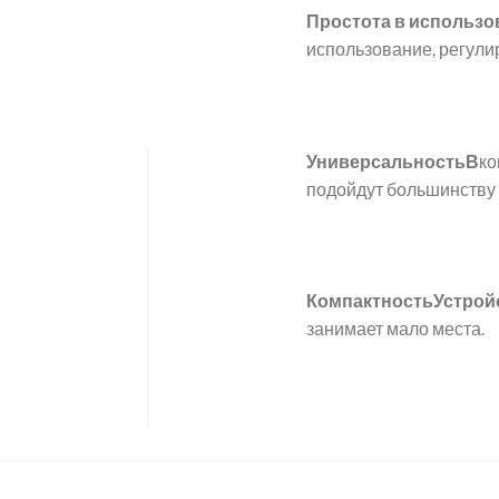
Простота в использо
использование, регули
УниверсальностьВ
ко
подойдут большинству 
КомпактностьУстрой
занимает мало места.