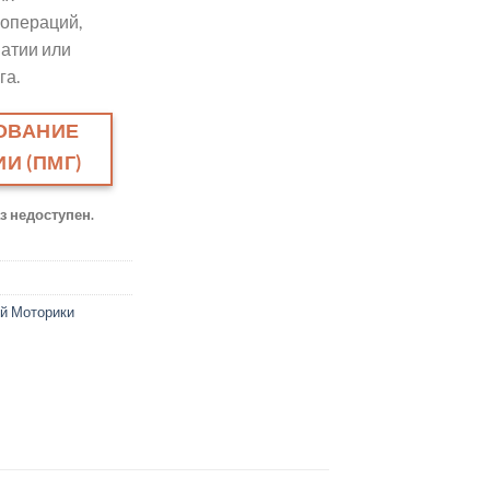
 операций,
атии или
га.
ОВАНИЕ
И (ПМГ)
аз недоступен.
й Моторики