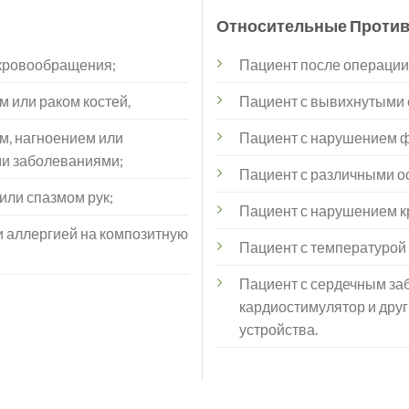
Относительные Против
кровообращения;
Пациент после операции
 или раком костей,
Пациент с вывихнутыми 
м, нагноением или
Пациент с нарушением ф
и заболеваниями;
Пациент с различными о
или спазмом рук;
Пациент с нарушением 
и аллергией на композитную
Пациент с температурой
Пациент с сердечным за
кардиостимулятор и дру
устройства.