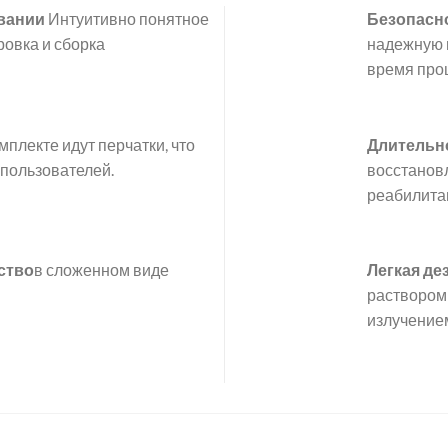
вании
Интуитивно понятное
Безопасн
ровка и сборка
надежную 
время про
мплекте идут перчатки, что
Длительн
пользователей.
восстанов
реабилита
ство
в сложенном виде
Легкая д
раствором
излучение