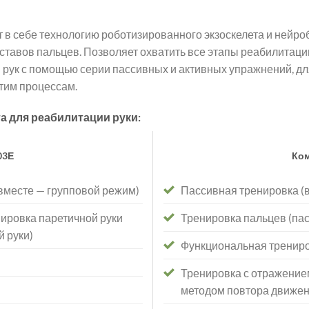
т в себе технологию роботизированного экзоскелета и нейр
ставов пальцев. Позволяет охватить все этапы реабилитации
 рук с помощью серии пассивных и активных упражнений, д
этим процессам.
а для реабилитации руки:
03Е
Ком
вместе — групповой режим)
Пассивная тренировка (
нировка паретичной руки
Тренировка пальцев (пас
 руки)
Функциональная тренир
Тренировка с отражением
методом повтора движен